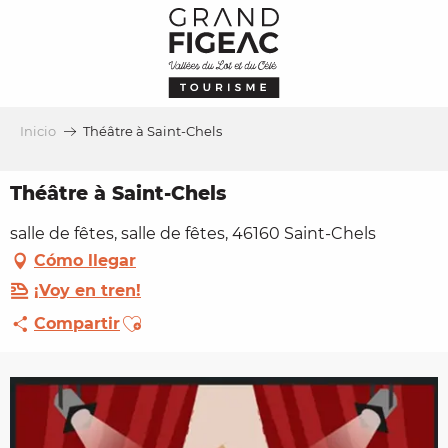
Aller
au
contenu
principal
Inicio
Théâtre à Saint-Chels
Théâtre à Saint-Chels
salle de fêtes, salle de fêtes, 46160 Saint-Chels
Cómo llegar
¡Voy en tren!
Ajouter aux favoris
Compartir