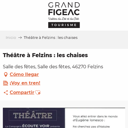
Aller
au
contenu
principal
Inicio
Théâtre à Felzins : les chaises
Théâtre à Felzins : les chaises
Salle des fêtes, Salle des fêtes, 46270 Felzins
Cómo llegar
¡Voy en tren!
Ajouter aux favoris
Compartir