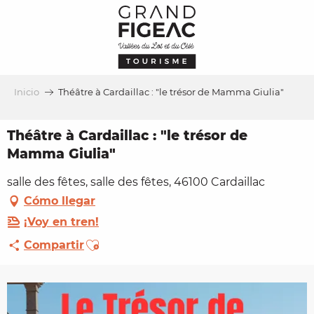
Aller
au
contenu
principal
Inicio
Théâtre à Cardaillac : "le trésor de Mamma Giulia"
Théâtre à Cardaillac : "le trésor de
Mamma Giulia"
salle des fêtes, salle des fêtes, 46100 Cardaillac
Cómo llegar
¡Voy en tren!
Ajouter aux favoris
Compartir