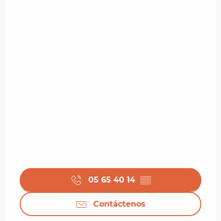
05 65 40 14
▒▒
Contáctenos