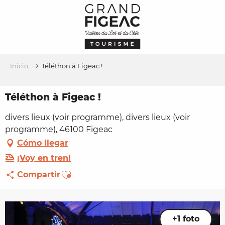
Aller
au
contenu
principal
Inicio
Téléthon à Figeac !
Téléthon à Figeac !
divers lieux (voir programme), divers lieux (voir
programme), 46100 Figeac
Cómo llegar
¡Voy en tren!
Ajouter aux favoris
Compartir
+1 foto