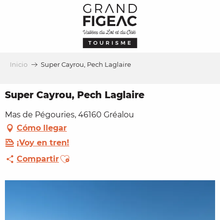
Aller
au
contenu
principal
Inicio
Super Cayrou, Pech Laglaire
Super Cayrou, Pech Laglaire
Mas de Pégouries, 46160 Gréalou
Cómo llegar
¡Voy en tren!
Ajouter aux favoris
Compartir