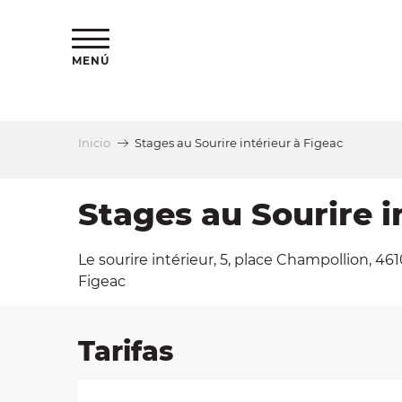
Aller
au
contenu
MENÚ
principal
Inicio
Stages au Sourire intérieur à Figeac
a
Stages au Sourire i
Le sourire intérieur, 5, place Champollion, 46
Figeac
Tarifas