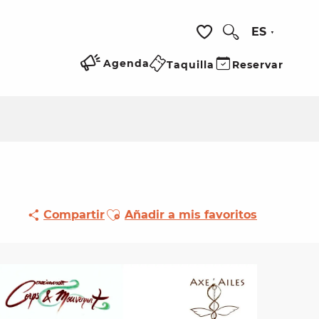
ES
Buscar
Voir les favoris
Agenda
Taquilla
Reservar
Ajouter aux favoris
Compartir
Añadir a mis favoritos