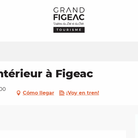
ntérieur à Figeac
100
Cómo llegar
¡Voy en tren!