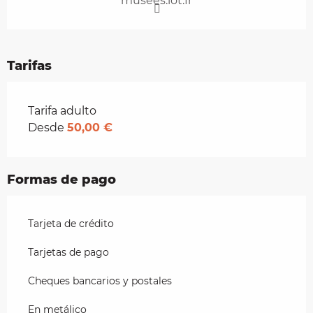
musees.lot.fr
Tarifas
Tarifas 2026
Tarifa adulto
Desde
50,00 €
Formas de pago
Tarjeta de crédito
Tarjetas de pago
Cheques bancarios y postales
En metálico