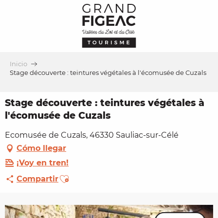
Aller
au
contenu
principal
Inicio
Stage découverte : teintures végétales à l'écomusée de Cuzals
Stage découverte : teintures végétales à
l'écomusée de Cuzals
Ecomusée de Cuzals, 46330 Sauliac-sur-Célé
Cómo llegar
¡Voy en tren!
Ajouter aux favoris
Compartir