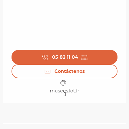
05 82 11 04
▒▒
Contáctenos
musees.lot.fr