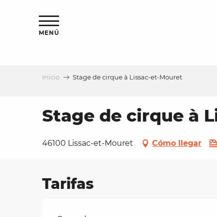
Aller
au
contenu
MENÚ
principal
Inicio
Stage de cirque à Lissac-et-Mouret
a
Stage de cirque à L
46100 Lissac-et-Mouret
Cómo llegar
Tarifas