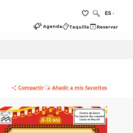
ES
Buscar
Voir les favoris
Agenda
Taquilla
Reservar
Ajouter aux favoris
Compartir
Añadir a mis favoritos