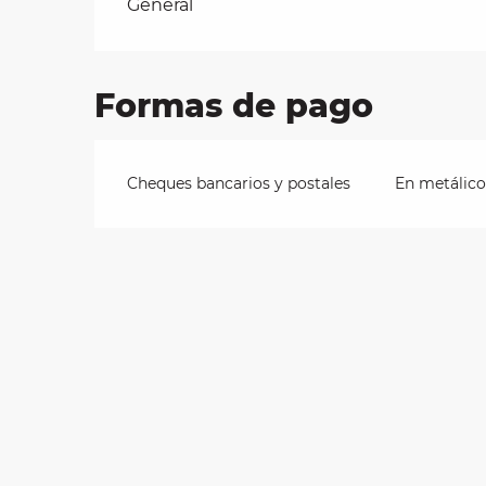
Tarifas 2026
General
les
Formas de pago
ra
 y
Cheques bancarios y postales
En metálico