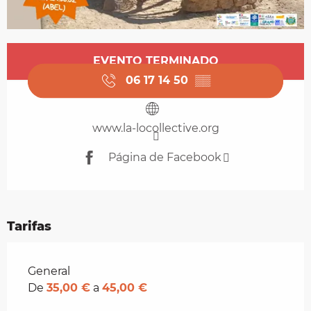
Horarios y datos de contacto
EVENTO TERMINADO
06 17 14 50
▒▒
www.la-locollective.org
Página de Facebook
Tarifas
Tarifas 2026
General
De
35,00 €
a
45,00 €