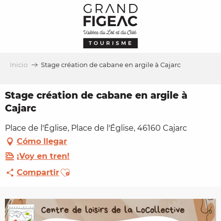
Aller
au
contenu
principal
Inicio
Stage création de cabane en argile à Cajarc
Stage création de cabane en argile à
Cajarc
Place de l'Église, Place de l'Église, 46160 Cajarc
Cómo llegar
¡Voy en tren!
Ajouter aux favoris
Compartir