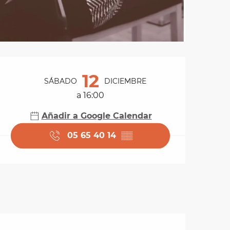
Horarios y datos de 
12
SÁBADO
DICIEMBRE
a 16:00
Añadir a Google Calendar
05 65 40 14
▒▒