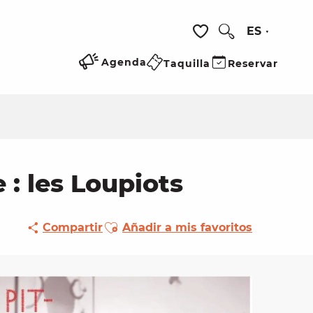
ES
Buscar
Voir les favoris
Agenda
Taquilla
Reservar
: les Loupiots
Ajouter aux favoris
Compartir
Añadir a mis favoritos