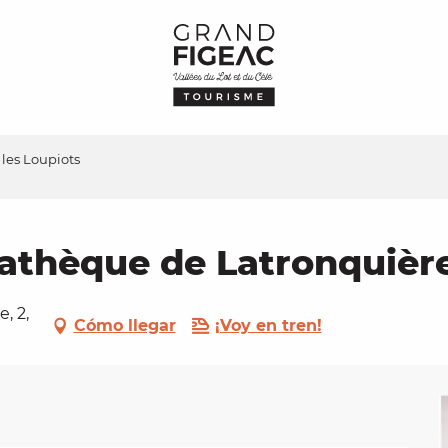
 les Loupiots
athèque de Latronquière 
, 2,
Cómo llegar
¡Voy en tren!