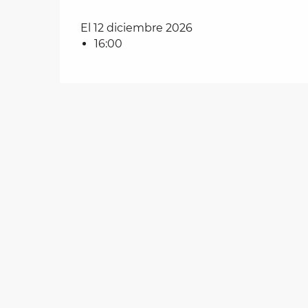
El 12 diciembre 2026
les
16:00
ra
 y