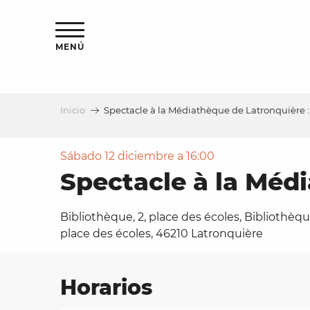
Aller
au
contenu
MENÚ
principal
Inicio
Spectacle à la Médiathèque de Latronquière :
a
Sábado 12 diciembre a 16:00
Spectacle à la Médi
Bibliothèque, 2, place des écoles, Bibliothèque
place des écoles, 46210 Latronquière
Horarios