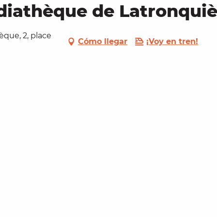
diathèque de Latronquièr
èque, 2, place
Cómo llegar
¡Voy en tren!