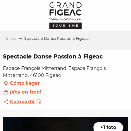
Aller
au
contenu
principal
Inicio
Spectacle Danse Passion à Figeac
Spectacle Danse Passion à Figeac
Espace François Mitterrand, Espace François
Mitterrand, 46100 Figeac
Cómo llegar
¡Voy en tren!
Ajouter aux favoris
Compartir
+1 foto