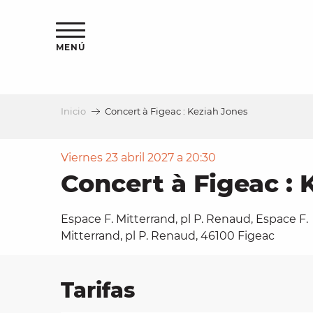
Aller
au
contenu
MENÚ
principal
Inicio
Concert à Figeac : Keziah Jones
a
Viernes 23 abril 2027 a 20:30
Concert à Figeac : 
Espace F. Mitterrand, pl P. Renaud, Espace F.
Mitterrand, pl P. Renaud, 46100 Figeac
Tarifas