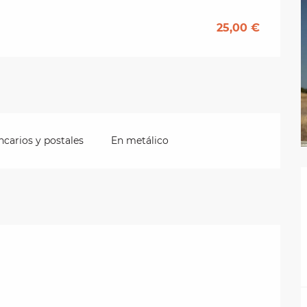
25,00 €
carios y postales
En metálico