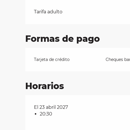
Tarifas 2026
Tarifa adulto
les
ra
 y
Formas de pago
Tarjeta de crédito
Cheques ban
Horarios
El 23 abril 2027
20:30