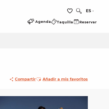
ES
Buscar
Voir les favoris
Agenda
Taquilla
Reservar
Ajouter aux favoris
Compartir
Añadir a mis favoritos