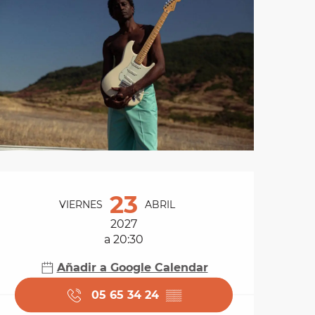
Horarios y datos de 
23
VIERNES
ABRIL
2027
a 20:30
Añadir a Google Calendar
05 65 34 24
▒▒