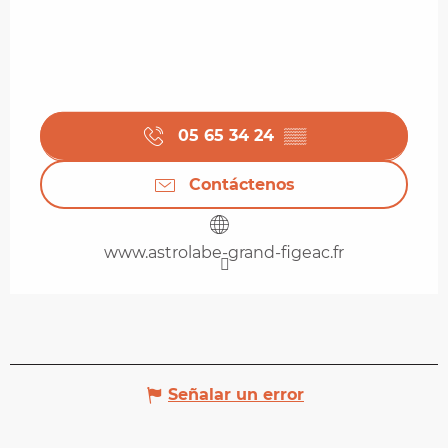
05 65 34 24
▒▒
Contáctenos
www.astrolabe-grand-figeac.fr
Señalar un error