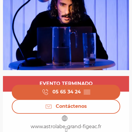
Horarios y datos de contacto
EVENTO TERMINADO
05 65 34 24
▒▒
Contáctenos
www.astrolabe-grand-figeac.fr