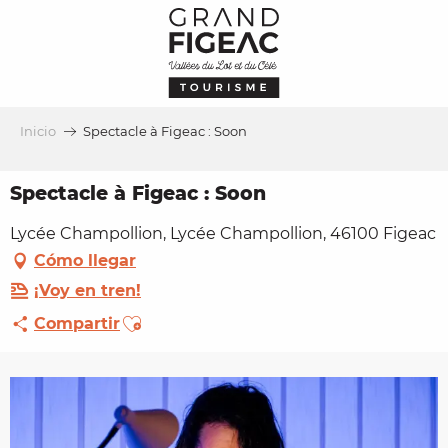
Aller
au
contenu
principal
Inicio
Spectacle à Figeac : Soon
Spectacle à Figeac : Soon
Lycée Champollion, Lycée Champollion, 46100 Figeac
Cómo llegar
¡Voy en tren!
Ajouter aux favoris
Compartir