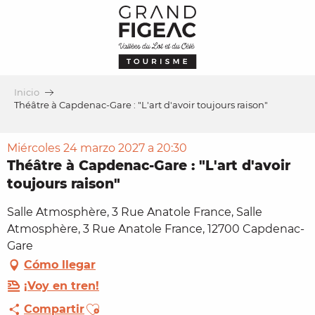
Aller
au
contenu
principal
Inicio
Théâtre à Capdenac-Gare : "L'art d'avoir toujours raison"
Miércoles 24 marzo 2027 a 20:30
Théâtre à Capdenac-Gare : "L'art d'avoir
toujours raison"
Salle Atmosphère, 3 Rue Anatole France, Salle
Atmosphère, 3 Rue Anatole France, 12700 Capdenac-
Gare
Cómo llegar
¡Voy en tren!
Ajouter aux favoris
Compartir