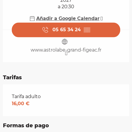
2027
a 20:30
Añadir a Google Calendar
05 65 34 24
▒▒
www.astrolabe-grand-figeac.fr
Tarifas
Tarifas 2026
Tarifa adulto
16,00 €
Formas de pago