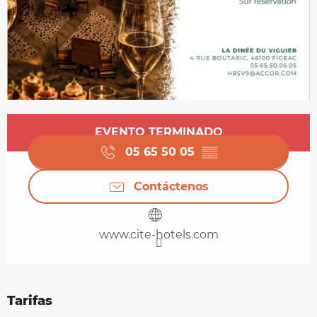
Horarios y datos de contacto
EVENTO TERMINADO
05 65 50 05
▒▒
Contáctenos
www.cite-hotels.com
Tarifas