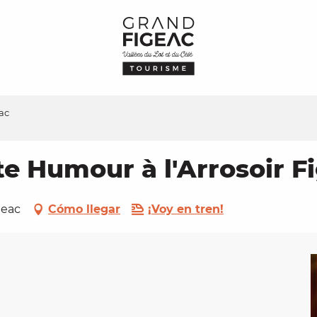
ac
te Humour à l'Arrosoir F
igeac
Cómo llegar
¡Voy en tren!