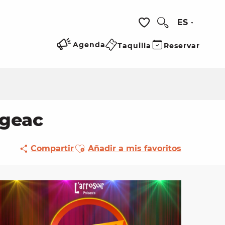
ES
Buscar
Voir les favoris
Agenda
Taquilla
Reservar
igeac
Ajouter aux favoris
Compartir
Añadir a mis favoritos