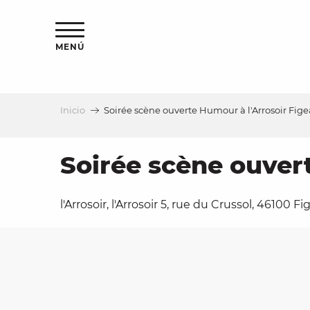
Aller
au
contenu
MENÚ
principal
Inicio
Soirée scène ouverte Humour à l'Arrosoir Fige
a
Soirée scène ouver
l'Arrosoir, l'Arrosoir 5, rue du Crussol, 46100 F