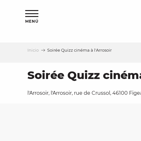
Aller
au
contenu
MENÚ
principal
Inicio
Soirée Quizz cinéma à l'Arrosoir
a
Soirée Quizz cinéma
l'Arrosoir, l'Arrosoir, rue de Crussol, 46100 Fig