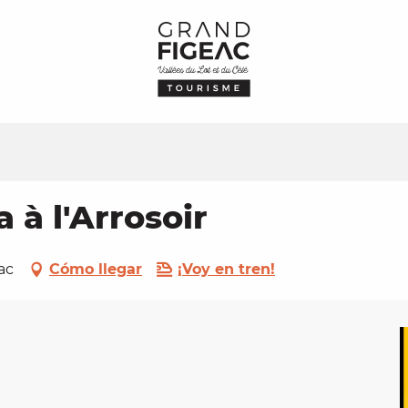
 à l'Arrosoir
eac
Cómo llegar
¡Voy en tren!