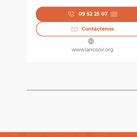
09 52 25 07
▒▒
Contáctenos
www.larrosoir.org