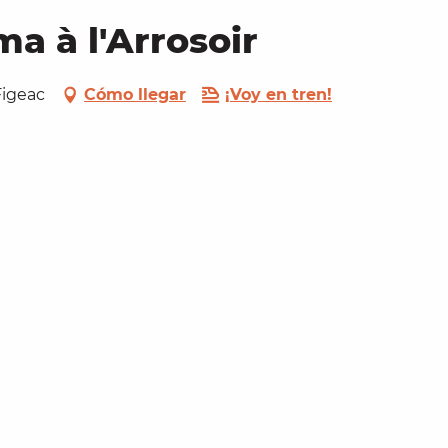
ma à l'Arrosoir
 Figeac
Cómo llegar
¡Voy en tren!