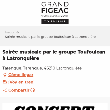
Aller
au
contenu
principal
Inicio
Soirée musicale par le groupe Toufoulcan à Latronquière
Soirée musicale par le groupe Toufoulcan
à Latronquière
Tarenque, Tarenque, 46210 Latronquière
Cómo llegar
¡Voy en tren!
Ajouter aux favoris
Compartir