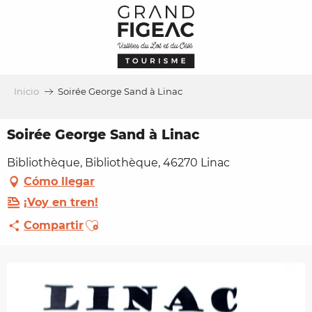
Aller
au
contenu
principal
Inicio
Soirée George Sand à Linac
Soirée George Sand à Linac
Bibliothèque, Bibliothèque, 46270 Linac
Cómo llegar
¡Voy en tren!
Ajouter aux favoris
Compartir