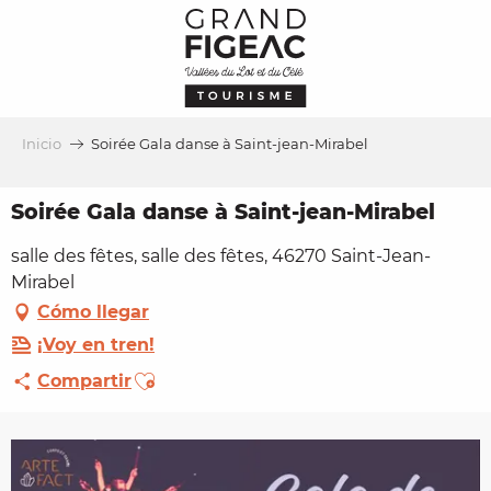
Aller
au
contenu
principal
Inicio
Soirée Gala danse à Saint-jean-Mirabel
Soirée Gala danse à Saint-jean-Mirabel
salle des fêtes, salle des fêtes, 46270 Saint-Jean-
Mirabel
Cómo llegar
¡Voy en tren!
Ajouter aux favoris
Compartir