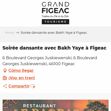
Aller
au
contenu
principal
Inicio
Soirée dansante avec Bakh Yaye à Figeac
Soirée dansante avec Bakh Yaye à Figeac
6 Boulevard Georges Juskiewenski, 6 Boulevard
Georges Juskiewenski, 46100 Figeac
Cómo llegar
¡Voy en tren!
Ajouter aux favoris
Compartir