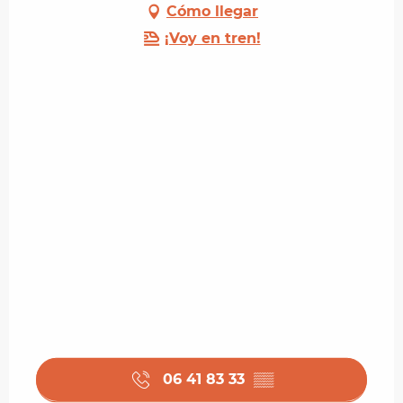
Cómo llegar
¡Voy en tren!
06 41 83 33
▒▒