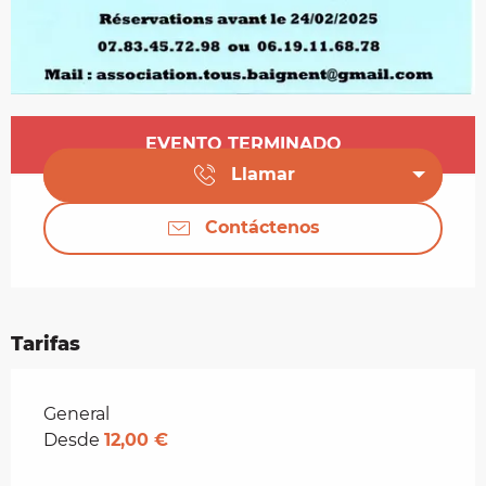
Horarios y datos de contacto
EVENTO TERMINADO
Llamar
Contáctenos
Tarifas
Tarifas 2026
General
Desde
12,00 €