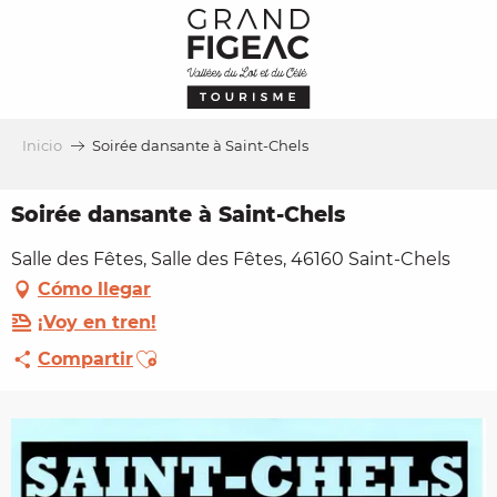
Aller
au
contenu
principal
Inicio
Soirée dansante à Saint-Chels
Soirée dansante à Saint-Chels
Salle des Fêtes, Salle des Fêtes, 46160 Saint-Chels
Cómo llegar
¡Voy en tren!
Ajouter aux favoris
Compartir