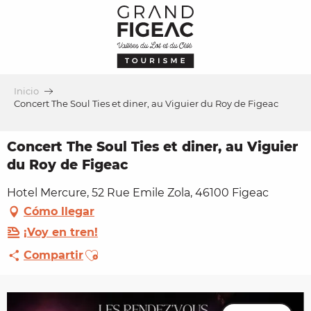
Aller
au
contenu
principal
Inicio
Concert The Soul Ties et diner, au Viguier du Roy de Figeac
Concert The Soul Ties et diner, au Viguier
du Roy de Figeac
Hotel Mercure, 52 Rue Emile Zola, 46100 Figeac
Cómo llegar
¡Voy en tren!
Ajouter aux favoris
Compartir