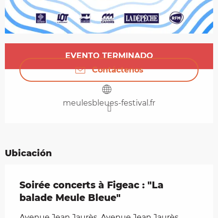
Horarios y datos de contacto
EVENTO TERMINADO
Contáctenos
meulesbleues-festival.fr
Ubicación
Soirée concerts à Figeac : "La
balade Meule Bleue"
Avenue Jean Jaurès, Avenue Jean Jaurès,