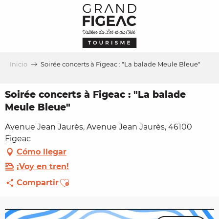
Aller
au
contenu
principal
Inicio
Soirée concerts à Figeac : "La balade Meule Bleue"
Soirée concerts à Figeac : "La balade
Meule Bleue"
Avenue Jean Jaurès, Avenue Jean Jaurès, 46100
Figeac
Cómo llegar
¡Voy en tren!
Ajouter aux favoris
Compartir