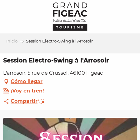
Aller
au
contenu
principal
Inicio
Session Electro-Swing à l'Arrosoir
Session Electro-Swing à l'Arrosoir
L'arrosoir, 5 rue de Crussol, 46100 Figeac
Cómo llegar
¡Voy en tren!
Ajouter aux favoris
Compartir