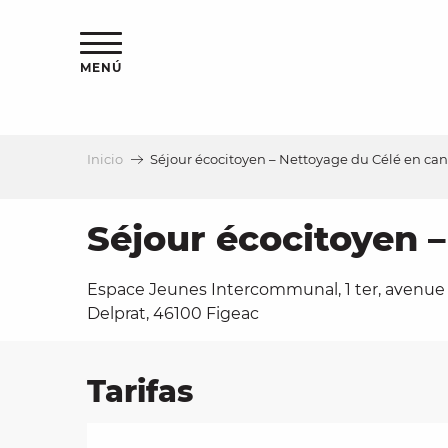
Aller
au
contenu
MENÚ
principal
Inicio
Séjour écocitoyen – Nettoyage du Célé en ca
a
Séjour écocitoyen 
Espace Jeunes Intercommunal, 1 ter, avenue
Delprat, 46100 Figeac
Tarifas