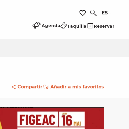
ES
Buscar
Voir les favoris
Agenda
Taquilla
Reservar
Ajouter aux favoris
Compartir
Añadir a mis favoritos