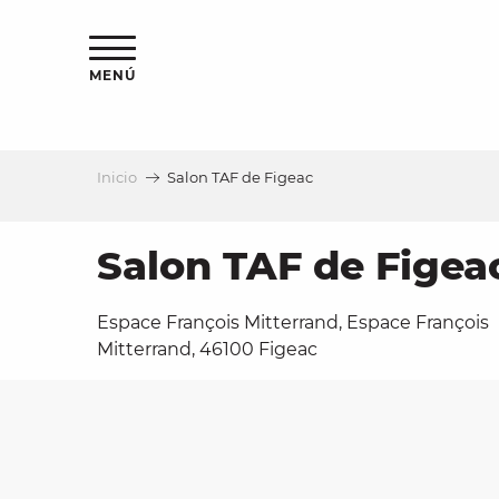
Aller
au
contenu
MENÚ
principal
Inicio
Salon TAF de Figeac
a
Salon TAF de Figea
Espace François Mitterrand, Espace François
Mitterrand, 46100 Figeac