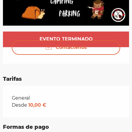
Horarios y datos de contacto
EVENTO TERMINADO
Contáctenos
Tarifas
Tarifas 2026
General
Desde
10,00 €
Formas de pago