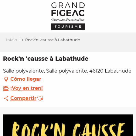
Aller
au
contenu
principal
Inicio
Rock'n 'causse à Labathude
Rock'n 'causse à Labathude
Salle polyvalente, Salle polyvalente, 46120 Labathude
Cómo llegar
¡Voy en tren!
Ajouter aux favoris
Compartir