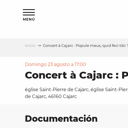
Aller
au
contenu
MENÚ
principal
Inicio
Concert à Cajarc : Popule meus, quid feci tibi 
a
Domingo 23 agosto a 17:00
Concert à Cajarc : P
église Saint-Pierre de Cajarc, église Saint-Pier
de Cajarc, 46160 Cajarc
Documentación