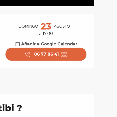
Horarios y datos de 
23
DOMINGO
AGOSTO
a 17:00
Añadir a Google Calendar
06 77 86 41
▒▒
ibi ?