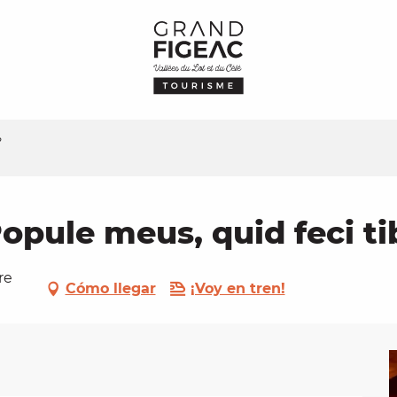
?
opule meus, quid feci ti
re
Cómo llegar
¡Voy en tren!