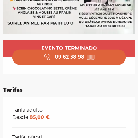
Horarios y datos de contacto
EVENTO TERMINADO
09 62 38 98
▒▒
Tarifas
Tarifas 2026
Tarifa adulto
Desde
85,00 €
Tarifa infantil