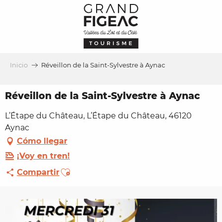
Aller
au
contenu
principal
Inicio
Réveillon de la Saint-Sylvestre à Aynac
Réveillon de la Saint-Sylvestre à Aynac
L’Étape du Château, L’Étape du Château, 46120
Aynac
Cómo llegar
¡Voy en tren!
Ajouter aux favoris
Compartir