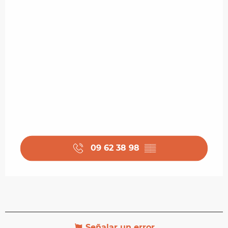
09 62 38 98
▒▒
Señalar un error