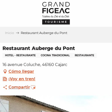
Aller
au
contenu
principal
Inicio
Restaurant Auberge du Pont
Restaurant Auberge du Pont
HOTEL - RESTAURANTE
COCINA TRADICIONAL
RESTAURANTE
16 avenue Coluche, 46160 Cajarc
Cómo llegar
¡Voy en tren!
Ajouter aux favoris
Compartir