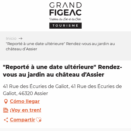
Aller
au
contenu
principal
Inicio
"Reporté à une date ultérieure" Rendez-vous au jardin au
château d’Assier
"Reporté à une date ultérieure" Rendez-
vous au jardin au château d’Assier
41 Rue des Écuries de Galiot, 41 Rue des Écuries de
Galiot, 46320 Assier
Cómo llegar
¡Voy en tren!
Ajouter aux favoris
Compartir