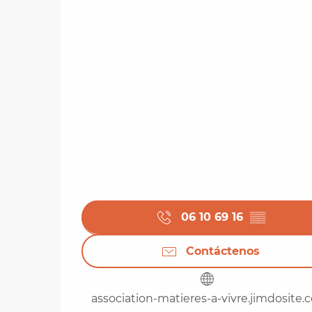
06 10 69 16
▒▒
Contáctenos
association-matieres-a-vivre.jimdosite