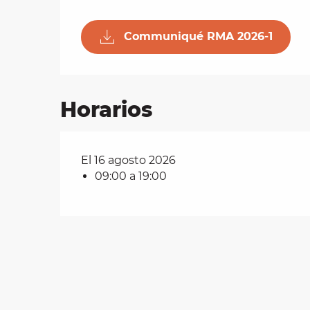
Communiqué RMA 2026-1
les
ra
 y
Horarios
El 16 agosto 2026
09:00 a 19:00