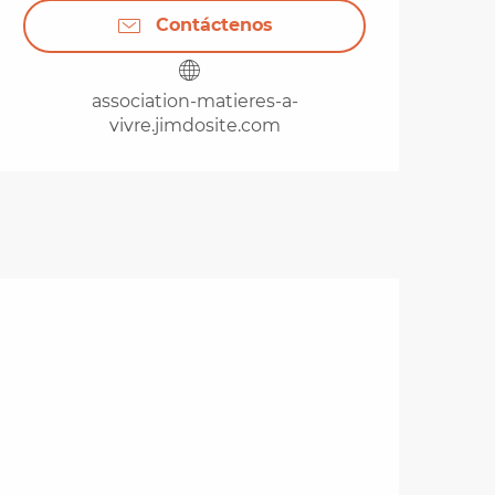
Contáctenos
association-matieres-a-
vivre.jimdosite.com