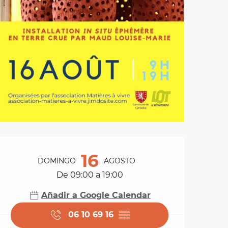
Horarios y datos de 
16
DOMINGO
AGOSTO
De 09:00 a 19:00
Añadir a Google Calendar
06 10 69 16
▒▒