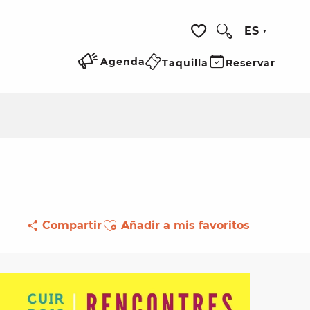
ES
Buscar
Voir les favoris
Agenda
Taquilla
Reservar
Ajouter aux favoris
Compartir
Añadir a mis favoritos