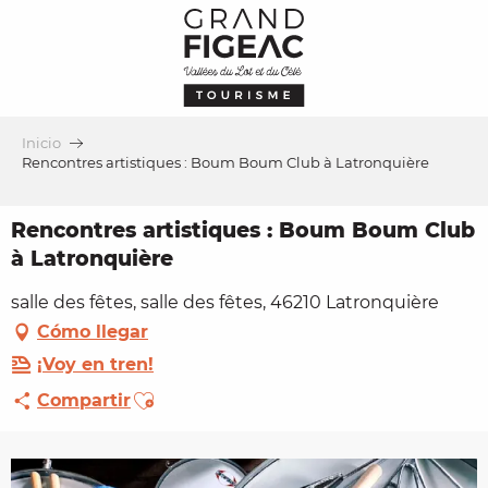
Aller
au
contenu
principal
Inicio
Rencontres artistiques : Boum Boum Club à Latronquière
Rencontres artistiques : Boum Boum Club
à Latronquière
salle des fêtes, salle des fêtes, 46210 Latronquière
Cómo llegar
¡Voy en tren!
Ajouter aux favoris
Compartir