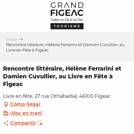
Aller
au
contenu
principal
Inicio
Rencontre littéraire, Hélène Ferrarini et Damien Cuvullier, au
Livre en Fête à Figeac
Rencontre littéraire, Hélène Ferrarini et
Damien Cuvullier, au Livre en Fête à
Figeac
Livre en fête, 27 rue Othabadial, 46100 Figeac
Cómo llegar
¡Voy en tren!
Ajouter aux favoris
Compartir