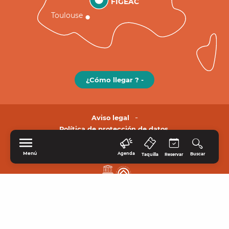
FIGEAC
Toulouse
¿Cómo llegar ? -
Aviso legal
Política de protección de datos.
Menú
Agenda
Buscar
Taquilla
Reservar
INICIO
EXPLORE