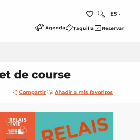
ES
Buscar
Voir les favoris
Agenda
Taquilla
Reservar
 et de course
Ajouter aux favoris
Compartir
Añadir a mis favoritos