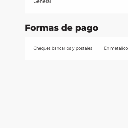
Tarifas 2026
General
les
Formas de pago
ra
 y
Cheques bancarios y postales
En metálico