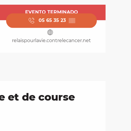
Horarios y datos de 
EVENTO TERMINADO
05 65 35 23
▒▒
relaispourlavie.contrelecancer.net
e et de course