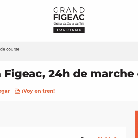
 de course
à Figeac, 24h de marche
egar
¡Voy en tren!