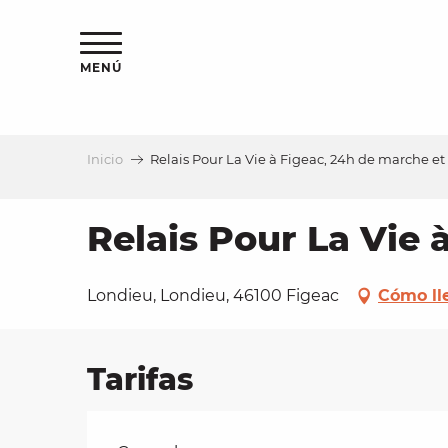
Aller
au
contenu
MENÚ
principal
Inicio
Relais Pour La Vie à Figeac, 24h de marche et
a
Relais Pour La Vie 
Londieu, Londieu, 46100 Figeac
Cómo ll
Tarifas