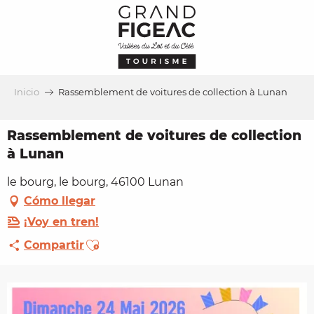
Aller
au
contenu
principal
Inicio
Rassemblement de voitures de collection à Lunan
Rassemblement de voitures de collection
à Lunan
le bourg, le bourg, 46100 Lunan
Cómo llegar
¡Voy en tren!
Ajouter aux favoris
Compartir