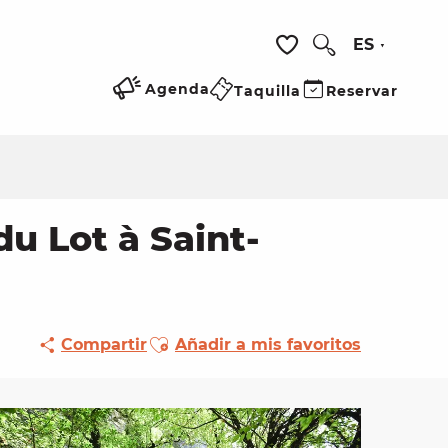
ES
Buscar
Voir les favoris
Agenda
Taquilla
Reservar
u Lot à Saint-
Ajouter aux favoris
Compartir
Añadir a mis favoritos