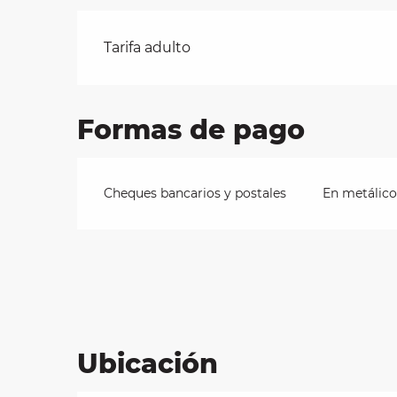
Tarifas 2026
Tarifa adulto
les
ra
 y
Formas de pago
Cheques bancarios y postales
En metálico
Ubicación