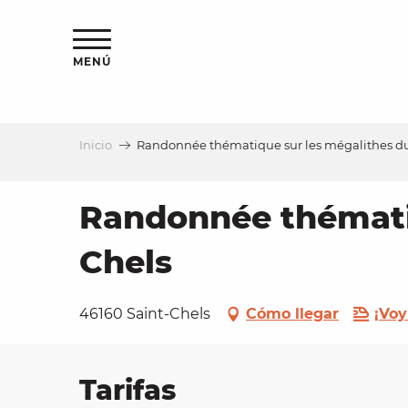
Aller
au
contenu
MENÚ
principal
Inicio
Randonnée thématique sur les mégalithes du 
a
Randonnée thématiq
Chels
46160 Saint-Chels
Cómo llegar
¡Voy
Tarifas