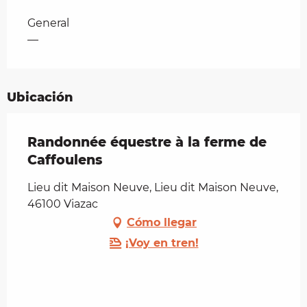
Tarifas 2026
General
—
Ubicación
Randonnée équestre à la ferme de
Caffoulens
Lieu dit Maison Neuve, Lieu dit Maison Neuve,
46100 Viazac
Cómo llegar
¡Voy en tren!