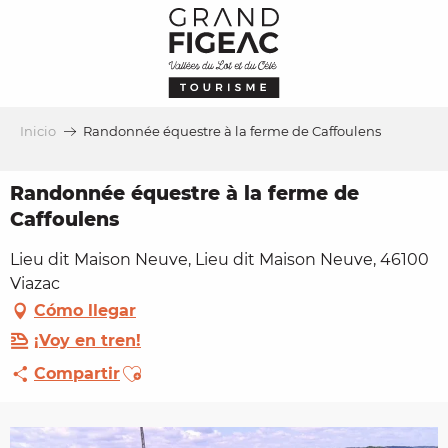
Aller
au
contenu
principal
Inicio
Randonnée équestre à la ferme de Caffoulens
Randonnée équestre à la ferme de
Caffoulens
Lieu dit Maison Neuve, Lieu dit Maison Neuve, 46100
Viazac
Cómo llegar
¡Voy en tren!
Ajouter aux favoris
Compartir