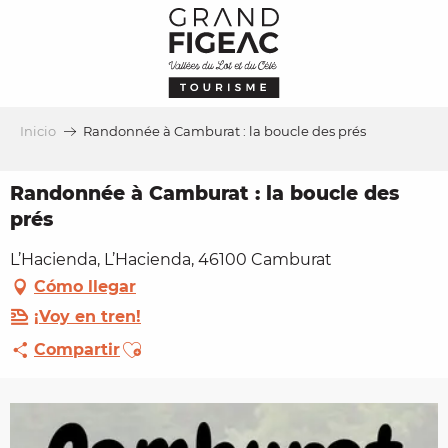
Aller
au
contenu
principal
Inicio
Randonnée à Camburat : la boucle des prés
Randonnée à Camburat : la boucle des
prés
L’Hacienda, L’Hacienda, 46100 Camburat
Cómo llegar
¡Voy en tren!
Ajouter aux favoris
Compartir