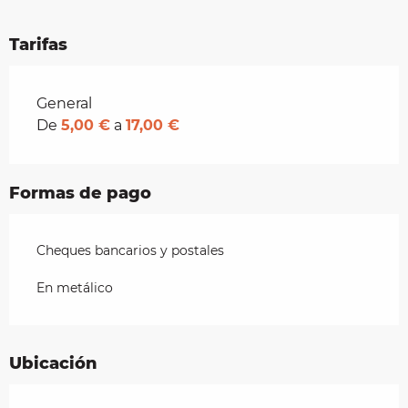
Tarifas
Tarifas 2026
General
De
5,00 €
a
17,00 €
Formas de pago
Cheques bancarios y postales
En metálico
Ubicación