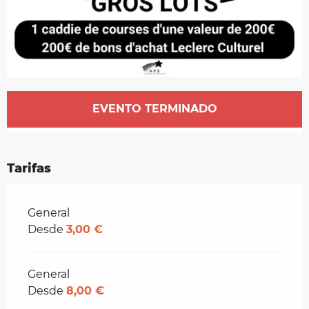
Horarios y datos de contacto
EVENTO TERMINADO
Tarifas
Tarifas 2026
General
Desde
3,00 €
General
Desde
8,00 €