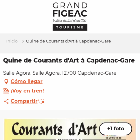
Aller
au
contenu
principal
Inicio
Quine de Courants d'Art à Capdenac-Gare
Quine de Courants d'Art à Capdenac-Gare
Salle Agora, Salle Agora, 12700 Capdenac-Gare
Cómo llegar
¡Voy en tren!
Ajouter aux favoris
Compartir
+1 foto