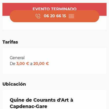
Horarios y datos de contacto
EVENTO TERMINADO
06 20 66 15
▒▒
Tarifas
Tarifas 2026
General
De
3,00 €
a
20,00 €
Ubicación
Quine de Courants d'Art à
Capdenac-Gare