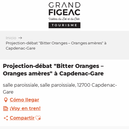
Aller
au
contenu
principal
Inicio
Projection-débat "Bitter Oranges – Oranges amères" à
Capdenac-Gare
Projection-débat "Bitter Oranges –
Oranges amères" à Capdenac-Gare
salle paroissiale, salle paroissiale, 12700 Capdenac-
Gare
Cómo llegar
¡Voy en tren!
Ajouter aux favoris
Compartir