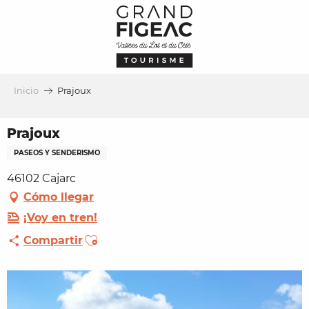
Aller
au
contenu
principal
Inicio
Prajoux
Prajoux
PASEOS Y SENDERISMO
46102 Cajarc
Cómo llegar
¡Voy en tren!
Ajouter aux favoris
Compartir