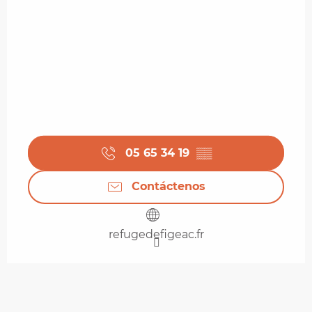
05 65 34 19
▒▒
Contáctenos
refugedefigeac.fr