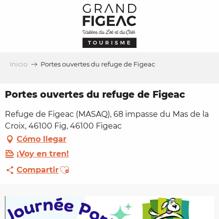
Aller
au
contenu
principal
Inicio
Portes ouvertes du refuge de Figeac
Portes ouvertes du refuge de Figeac
Refuge de Figeac (MASAQ), 68 impasse du Mas de la
Croix, 46100 Fig, 46100 Figeac
Cómo llegar
¡Voy en tren!
Ajouter aux favoris
Compartir