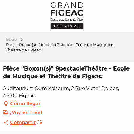
Aller
au
contenu
principal
Inicio
Pièce "Boxon(s)" SpectacleThéâtre - Ecole de Musique et
Théâtre de Figeac
Pièce "Boxon(s)" SpectacleThéâtre - Ecole
de Musique et Théâtre de Figeac
Auditaurium Oum Kalsoum, 2 Rue Victor Delbos,
46100 Figeac
Cómo llegar
¡Voy en tren!
Ajouter aux favoris
Compartir