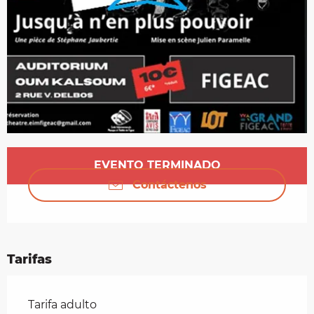
Horarios y datos de contacto
EVENTO TERMINADO
Contáctenos
Tarifas
Tarifas 2026
Tarifa adulto