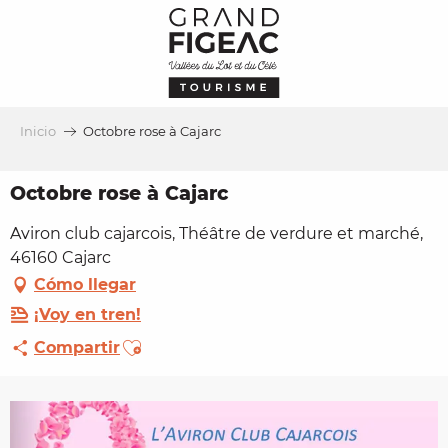
Aller
au
contenu
principal
Inicio
Octobre rose à Cajarc
Octobre rose à Cajarc
Aviron club cajarcois, Théâtre de verdure et marché,
46160 Cajarc
Cómo llegar
¡Voy en tren!
Ajouter aux favoris
Compartir