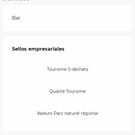
Bar
Oferta de prestaciones
Sellos empresariales
Sellos empresariales
Tourisme 0 déchets
Qualité Tourisme
Valeurs Parc naturel régional