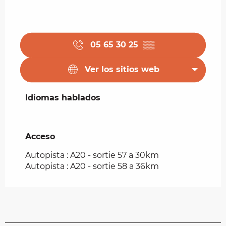
05 65 30 25
▒▒
Ver los sitios web
Idiomas hablados
Idiomas hablados
Acceso
Acceso
Autopista : A20 - sortie 57 a 30km
Autopista : A20 - sortie 58 a 36km