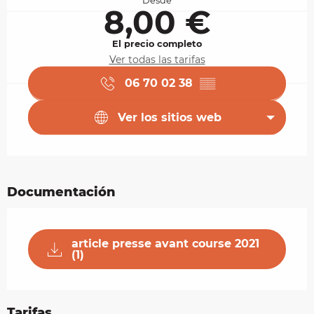
Desde
8,00 €
El precio completo
Ver todas las tarifas
06 70 02 38
▒▒
Ver los sitios web
Documentación
article presse avant course 2021
(1)
Tarifas