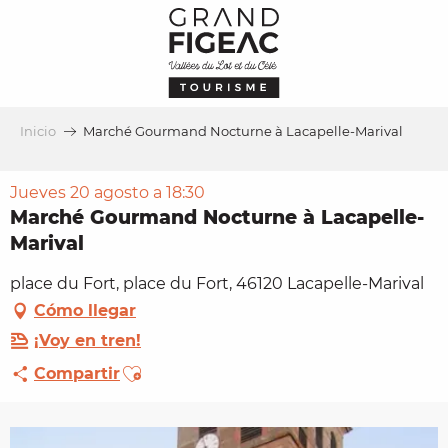
Aller
au
contenu
principal
Inicio
Marché Gourmand Nocturne à Lacapelle-Marival
Jueves 20 agosto a 18:30
Marché Gourmand Nocturne à Lacapelle-
Marival
place du Fort, place du Fort, 46120 Lacapelle-Marival
Cómo llegar
¡Voy en tren!
Ajouter aux favoris
Compartir